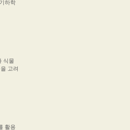
 기하학
와 식물
임을 고려
를 활용