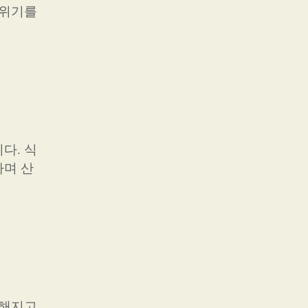
분위기를
다. 식
하며 산
분해지고