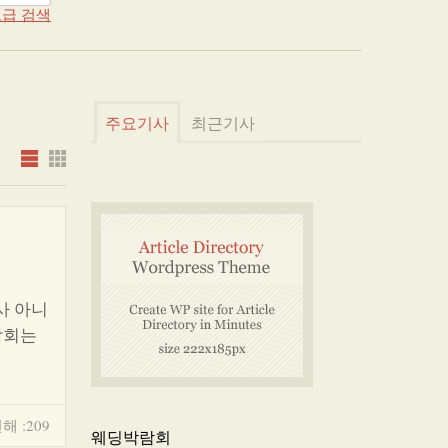
급 검색
주요기사
최근기사
사 아니
람회는
해 :209
웨딩박람회