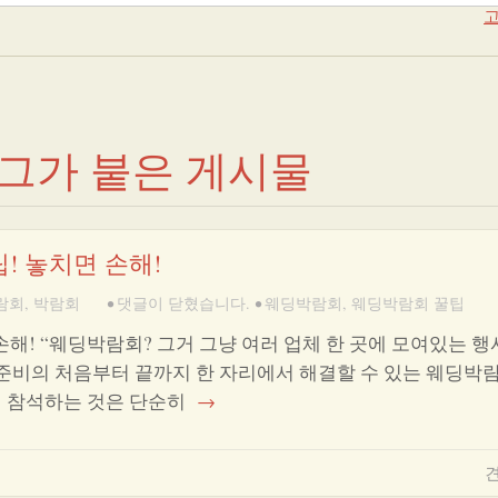
고
태그가 붙은 게시물
! 놓치면 손해!
람회
,
박람회
•
댓글이 닫혔습니다.
•
웨딩박람회
,
웨딩박람회 꿀팁
손해! “웨딩박람회? 그거 그냥 여러 업체 한 곳에 모여있는 행
혼 준비의 처음부터 끝까지 한 자리에서 해결할 수 있는 웨딩박
에 참석하는 것은 단순히
→
견