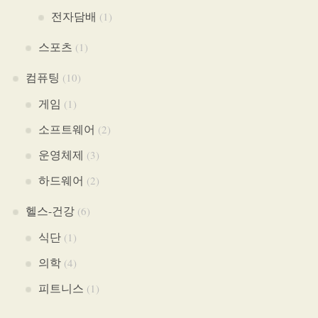
전자담배
(1)
스포츠
(1)
컴퓨팅
(10)
게임
(1)
소프트웨어
(2)
운영체제
(3)
하드웨어
(2)
헬스-건강
(6)
식단
(1)
의학
(4)
피트니스
(1)