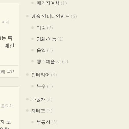
(1)
패키지여행
(6)
예술-엔터테인먼트
 마세
(2)
미술
는 특
(2)
영화-예능
. 예산
(1)
음악
(1)
행위예술-시
해 :495
(4)
인테리어
(1)
누수
(3)
자동차
 음료와
(5)
재테크
자 보
(3)
부동산