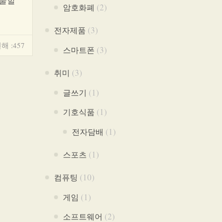
혼술할
(2)
암호화폐
(3)
전자제품
해 :457
(3)
스마트폰
(3)
취미
(1)
글쓰기
(1)
기호식품
(1)
전자담배
(1)
스포츠
(10)
컴퓨팅
(1)
게임
(2)
소프트웨어