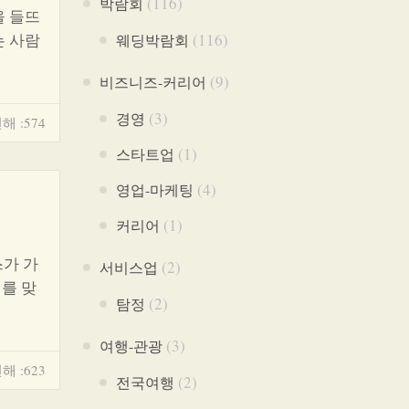
(116)
박람회
을 들뜨
는 사람
(116)
웨딩박람회
(9)
비즈니즈-커리어
(3)
경영
해 :574
(1)
스타트업
(4)
영업-마케팅
(1)
커리어
스가 가
(2)
서비스업
를 맞
(2)
탐정
(3)
여행-관광
해 :623
(2)
전국여행