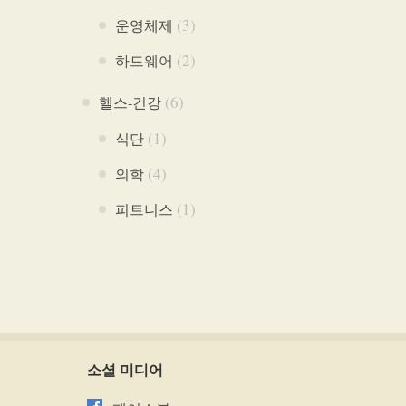
(3)
운영체제
(2)
하드웨어
(6)
헬스-건강
(1)
식단
(4)
의학
(1)
피트니스
소셜 미디어